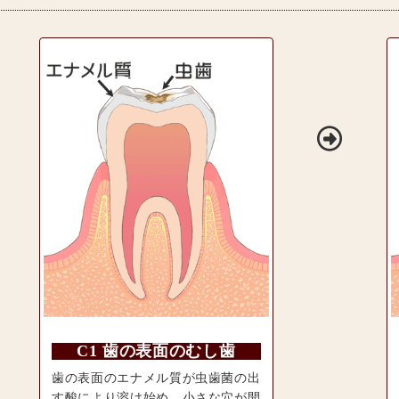
C1 歯の表面のむし歯
歯の表面のエナメル質が虫歯菌の出
す酸により溶け始め、小さな穴が開